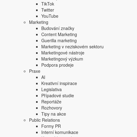
TikTok
Twitter
YouTube
Marketing
Budování značky
Content Marketing
Guerilla marketing
Copyright © 2004-2020 Focus Agency, s.r.o. Plné znění licenčních 
Marketing v neziskovém sektoru
1803-957X
Marketingové nástroje
Jakékoliv publikování, přebírání nebo šíření obsahu je bez písemné
Marketingový výzkum
Focus Agency, s.r.o. zakázáno.
Podpora prodeje
Praxe
AI
Kreativní inspirace
Legislativa
Případové studie
Reportáže
Rozhovory
Tipy na akce
Public Relations
Formy PR
Interní komunikace