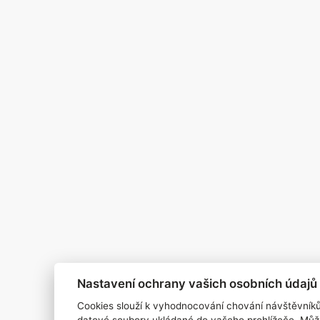
Zapomněli jste heslo?
podmínek. ISSN
RSS 1
Štítky
ho souhlasu
Zpracování osobních údajů
Pro inzerenty
Kontakt
PR AGENTURA
COOKIES
Nastavení ochrany vašich osobních údajů
Cookies slouží k vyhodnocování chování návštěvník