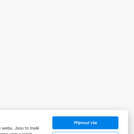
Sledujte nás:
Přijmout vše
ů webu. Jsou to malé