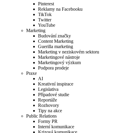
Pinterest
Reklamy na Facebooku
TikTok
Twitter
YouTube
Marketing
Budování značky
Content Marketing
Guerilla marketing
Marketing v neziskovém sektoru
Marketingové nástroje
Marketingový výzkum
Podpora prodeje
Praxe
AI
Kreativní inspirace
Legislativa
Případové studie
Reportáže
Rozhovory
Tipy na akce
Public Relations
Formy PR
Interní komunikace
Krizová komunikace