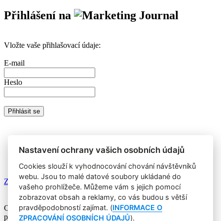
Přihlášení na
Vložte vaše přihlašovací údaje:
E-mail
Heslo
Nemáte prémiový účet?
Registrujte se
a získáte zdarma přístup k
veškerému obsahu Marketing Journalu.
Nastavení ochrany vašich osobních údajů
Cookies slouží k vyhodnocování chování návštěvníků
webu. Jsou to malé datové soubory ukládané do
Zapomněli jste heslo?
vašeho prohlížeče. Můžeme vám s jejich pomocí
zobrazovat obsah a reklamy, co vás budou s větší
pravděpodobností zajímat. (
INFORMACE O
Copyright © 2004-2020 Focus Agency, s.r.o. Plné znění licenčních
podmínek. ISSN 1803-957X
ZPRACOVÁNÍ OSOBNÍCH ÚDAJŮ
).