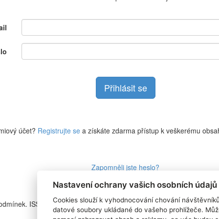
il
lo
miový účet?
Registrujte se
a získáte zdarma přístup k veškerému obsa
Zapomněli jste heslo?
Nastavení ochrany vašich osobních údajů
Cookies slouží k vyhodnocování chování návštěvník
podmínek. ISSN
RSS 1
datové soubory ukládané do vašeho prohlížeče. Můž
Štítky