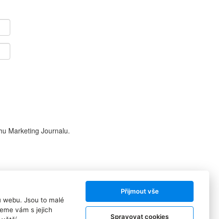
hu Marketing Journalu.
Přijmout vše
ů webu. Jsou to malé
Sledujte nás:
eme vám s jejich
Spravovat cookies