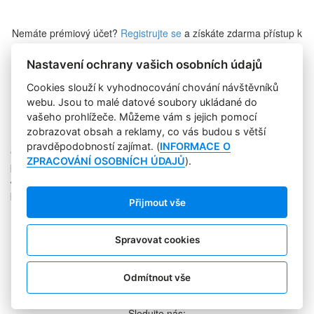
Nemáte prémiový účet?
Registrujte se
a získáte zdarma přístup k
veškerému obsahu Marketing Journalu.
Nastavení ochrany vašich osobních údajů
Cookies slouží k vyhodnocování chování návštěvníků
Zapomněli jste heslo?
webu. Jsou to malé datové soubory ukládané do
vašeho prohlížeče. Můžeme vám s jejich pomocí
zobrazovat obsah a reklamy, co vás budou s větší
pravděpodobností zajímat. (
INFORMACE O
Copyright © 2004-2020 Focus Agency, s.r.o. Plné znění licenčních
ZPRACOVÁNÍ OSOBNÍCH ÚDAJŮ
).
podmínek. ISSN 1803-957X
Jakékoliv publikování, přebírání nebo šíření obsahu je bez
písemného souhlasu Focus Agency, s.r.o. zakázáno.
Přijmout vše
RSS 1
Štítky
Zpracování osobních údajů
Spravovat cookies
Pro inzerenty
Kontakt
PR AGENTURA
Odmítnout vše
COOKIES
Sledujte nás: