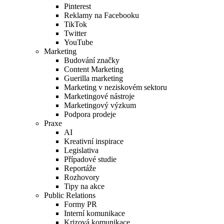
Pinterest
Reklamy na Facebooku
TikTok
Twitter
YouTube
Marketing
Budování značky
Content Marketing
Guerilla marketing
Marketing v neziskovém sektoru
Marketingové nástroje
Marketingový výzkum
Podpora prodeje
Praxe
AI
Kreativní inspirace
Legislativa
Případové studie
Reportáže
Rozhovory
Tipy na akce
Public Relations
Formy PR
Interní komunikace
Krizová komunikace