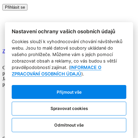
Nemáte prémiový účet?
Registrujte se
a získáte zdarma přístup k
veškerému obsahu Marketing Journalu.
Nastavení ochrany vašich osobních údajů
Cookies slouží k vyhodnocování chování návštěvníků
webu. Jsou to malé datové soubory ukládané do
Zapomněli jste heslo?
vašeho prohlížeče. Můžeme vám s jejich pomocí
zobrazovat obsah a reklamy, co vás budou s větší
pravděpodobností zajímat. (
INFORMACE O
Copyright © 2004-2020 Focus Agency, s.r.o. Plné znění licenčních
podmínek. ISSN 1803-957X
ZPRACOVÁNÍ OSOBNÍCH ÚDAJŮ
).
Jakékoliv publikování, přebírání nebo šíření obsahu je bez
písemného souhlasu Focus Agency, s.r.o. zakázáno.
Přijmout vše
RSS 1
Štítky
Zpracování osobních údajů
Spravovat cookies
Pro inzerenty
Kontakt
PR AGENTURA
Odmítnout vše
COOKIES