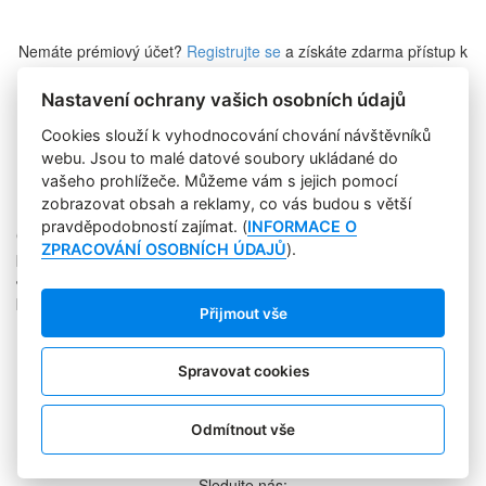
Nemáte prémiový účet?
Registrujte se
a získáte zdarma přístup k
veškerému obsahu Marketing Journalu.
Nastavení ochrany vašich osobních údajů
Cookies slouží k vyhodnocování chování návštěvníků
Zapomněli jste heslo?
webu. Jsou to malé datové soubory ukládané do
vašeho prohlížeče. Můžeme vám s jejich pomocí
zobrazovat obsah a reklamy, co vás budou s větší
pravděpodobností zajímat. (
INFORMACE O
Copyright © 2004-2020 Focus Agency, s.r.o. Plné znění licenčních
ZPRACOVÁNÍ OSOBNÍCH ÚDAJŮ
).
podmínek. ISSN 1803-957X
Jakékoliv publikování, přebírání nebo šíření obsahu je bez
písemného souhlasu Focus Agency, s.r.o. zakázáno.
Přijmout vše
RSS 1
Štítky
Zpracování osobních údajů
Spravovat cookies
Pro inzerenty
Kontakt
PR AGENTURA
Odmítnout vše
COOKIES
Sledujte nás: