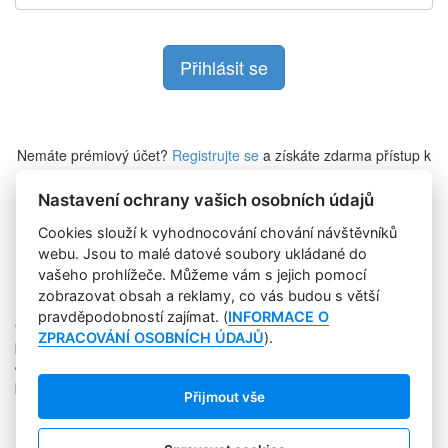
Nemáte prémiový účet?
Registrujte se
a získáte zdarma přístup k
veškerému obsahu Marketing Journalu.
Nastavení ochrany vašich osobních údajů
Cookies slouží k vyhodnocování chování návštěvníků
Zapomněli jste heslo?
webu. Jsou to malé datové soubory ukládané do
vašeho prohlížeče. Můžeme vám s jejich pomocí
zobrazovat obsah a reklamy, co vás budou s větší
pravděpodobností zajímat. (
INFORMACE O
Copyright © 2004-2020 Focus Agency, s.r.o. Plné znění licenčních
ZPRACOVÁNÍ OSOBNÍCH ÚDAJŮ
).
podmínek. ISSN 1803-957X
Jakékoliv publikování, přebírání nebo šíření obsahu je bez
písemného souhlasu Focus Agency, s.r.o. zakázáno.
Přijmout vše
RSS 1
Štítky
Zpracování osobních údajů