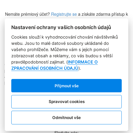
Nemáte prémiový účet?
Registrujte se
a získáte zdarma přístup k
veškerému obsahu Marketing Journalu.
Nastavení ochrany vašich osobních údajů
Cookies slouží k vyhodnocování chování návštěvníků
Zapomněli jste heslo?
webu. Jsou to malé datové soubory ukládané do
vašeho prohlížeče. Můžeme vám s jejich pomocí
zobrazovat obsah a reklamy, co vás budou s větší
pravděpodobností zajímat. (
INFORMACE O
Copyright © 2004-2020 Focus Agency, s.r.o. Plné znění licenčních
ZPRACOVÁNÍ OSOBNÍCH ÚDAJŮ
).
podmínek. ISSN 1803-957X
Jakékoliv publikování, přebírání nebo šíření obsahu je bez
písemného souhlasu Focus Agency, s.r.o. zakázáno.
Přijmout vše
RSS 1
Štítky
Zpracování osobních údajů
Spravovat cookies
Pro inzerenty
Kontakt
PR AGENTURA
Odmítnout vše
COOKIES
Sledujte nás: