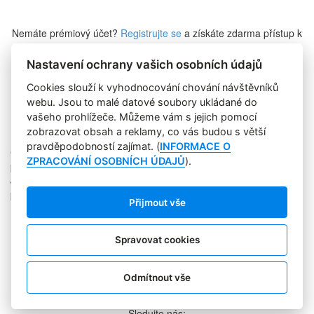
Nemáte prémiový účet?
Registrujte se
a získáte zdarma přístup k
veškerému obsahu Marketing Journalu.
Nastavení ochrany vašich osobních údajů
Cookies slouží k vyhodnocování chování návštěvníků
Zapomněli jste heslo?
webu. Jsou to malé datové soubory ukládané do
vašeho prohlížeče. Můžeme vám s jejich pomocí
zobrazovat obsah a reklamy, co vás budou s větší
pravděpodobností zajímat. (
INFORMACE O
Copyright © 2004-2020 Focus Agency, s.r.o. Plné znění licenčních
ZPRACOVÁNÍ OSOBNÍCH ÚDAJŮ
).
podmínek. ISSN 1803-957X
Jakékoliv publikování, přebírání nebo šíření obsahu je bez
písemného souhlasu Focus Agency, s.r.o. zakázáno.
Přijmout vše
RSS 1
Štítky
Zpracování osobních údajů
Spravovat cookies
Pro inzerenty
Kontakt
PR AGENTURA
Odmítnout vše
COOKIES
Sledujte nás: