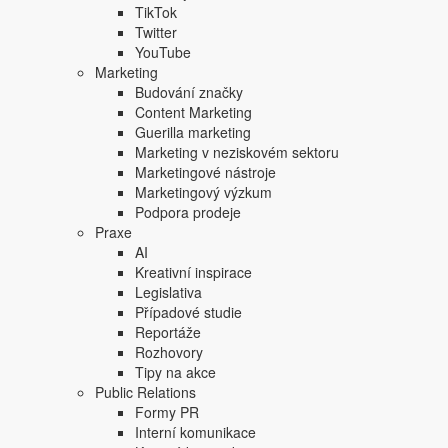
TikTok
Twitter
YouTube
Marketing
Budování značky
Content Marketing
Guerilla marketing
Copyright © 2004-2020 Focus Agency, s.r.o. Plné znění licenčních 
Marketing v neziskovém sektoru
1803-957X
Marketingové nástroje
Jakékoliv publikování, přebírání nebo šíření obsahu je bez písemné
Marketingový výzkum
Focus Agency, s.r.o. zakázáno.
Podpora prodeje
Praxe
AI
Kreativní inspirace
Legislativa
Případové studie
Reportáže
Rozhovory
Tipy na akce
Public Relations
Formy PR
Interní komunikace