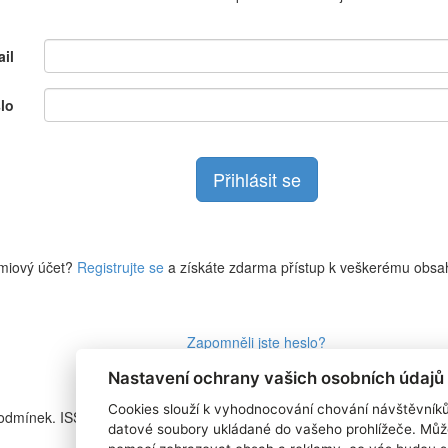
il
lo
miový účet?
Registrujte se
a získáte zdarma přístup k veškerému obsa
Zapomněli jste heslo?
Nastavení ochrany vašich osobních údajů
Cookies slouží k vyhodnocování chování návštěvník
podmínek. ISSN
RSS 1
datové soubory ukládané do vašeho prohlížeče. Můž
Štítky