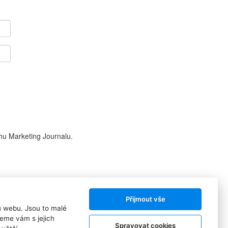
hu Marketing Journalu.
Přijmout vše
ů webu. Jsou to malé
Sledujte nás:
eme vám s jejich
Spravovat cookies