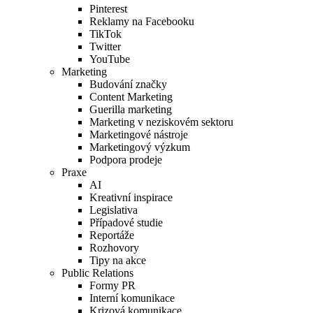
Pinterest
Reklamy na Facebooku
TikTok
Twitter
YouTube
Marketing
Budování značky
Content Marketing
Guerilla marketing
Marketing v neziskovém sektoru
Marketingové nástroje
Marketingový výzkum
Podpora prodeje
Praxe
AI
Kreativní inspirace
Legislativa
Případové studie
Reportáže
Rozhovory
Tipy na akce
Public Relations
Formy PR
Interní komunikace
Krizová komunikace