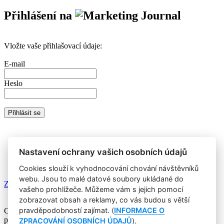
Přihlášení na
Vložte vaše přihlašovací údaje:
E-mail
Heslo
Nemáte prémiový účet?
Registrujte se
a získáte zdarma přístup k
veškerému obsahu Marketing Journalu.
Nastavení ochrany vašich osobních údajů
Cookies slouží k vyhodnocování chování návštěvníků
webu. Jsou to malé datové soubory ukládané do
Zapomněli jste heslo?
vašeho prohlížeče. Můžeme vám s jejich pomocí
zobrazovat obsah a reklamy, co vás budou s větší
pravděpodobností zajímat. (
INFORMACE O
Copyright © 2004-2020 Focus Agency, s.r.o. Plné znění licenčních
podmínek. ISSN 1803-957X
ZPRACOVÁNÍ OSOBNÍCH ÚDAJŮ
).