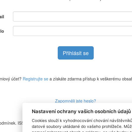
il
lo
miový účet?
Registrujte se
a získáte zdarma přístup k veškerému obsa
Zapomněli jste heslo?
Nastavení ochrany vašich osobních údajů
Cookies slouží k vyhodnocování chování návštěvník
podmínek. ISSN
RSS 1
datové soubory ukládané do vašeho prohlížeče. Můž
Štítky