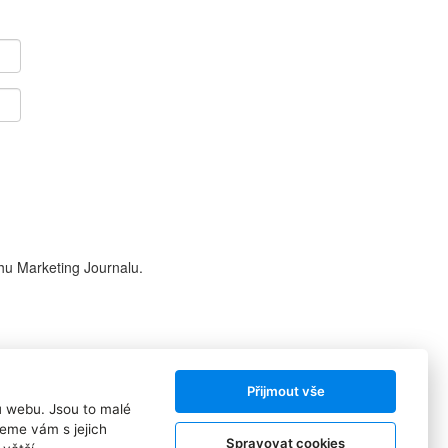
hu Marketing Journalu.
Přijmout vše
ů webu. Jsou to malé
Sledujte nás:
eme vám s jejich
Spravovat cookies