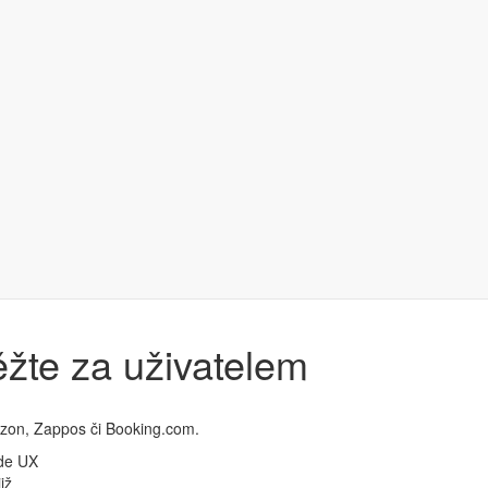
ěžte za uživatelem
azon, Zappos či Booking.com.
ude UX
iž