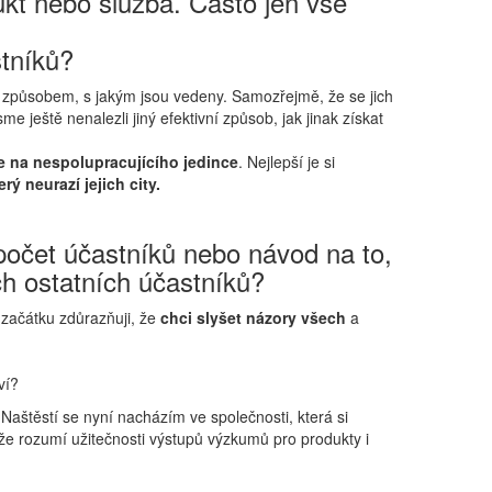
ukt nebo služba. Často jen vše
stníků?
 způsobem, s jakým jsou vedeny. Samozřejmě, že se jich
e ještě nenalezli jiný efektivní způsob, jak jinak získat
e na nespolupracujícího jedince
. Nejlepší je si
ý neurazí jejich city.
 počet účastníků nebo návod na to,
ch ostatních účastníků?
 začátku zdůrazňuji, že
chci slyšet názory všech
a
ví?
aštěstí se nyní nacházím ve společnosti, která si
 že rozumí užitečnosti výstupů výzkumů pro produkty i