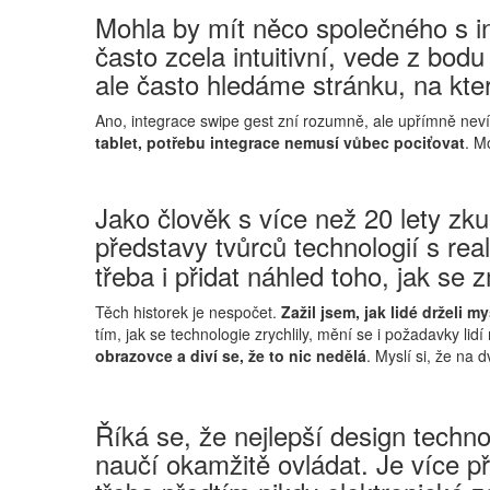
Mohla by mít něco společného s in
často zcela intuitivní, vede z bod
ale často hledáme stránku, na kter
Ano, integrace swipe gest zní rozumně, ale upřímně neví
tablet, potřebu integrace nemusí vůbec pociťovat
. M
Jako člověk s více než 20 lety zk
představy tvůrců technologií s rea
třeba i přidat náhled toho, jak se z
Těch historek je nespočet.
Zažil jsem, jak lidé drželi m
tím, jak se technologie zrychlily, mění se i požadavky lid
obrazovce a diví se, že to nic nedělá
. Myslí si, že na 
Říká se, že nejlepší design techno
naučí okamžitě ovládat. Je více pří