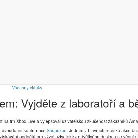
Všechny články
m: Vyjděte z laboratoří a b
st na trh Xbox Live a vylepšoval uživatelskou zkušenost zákazníků Am
, dvoudenní konference
Shopexpo
. Jedním z hlavních řečníků akce b
získávání podnětů pro vývoj uživatelsky přívětivého designu se věnuje j