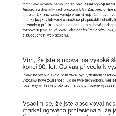
téměř dvě dekády. Mimo jiné se
podílel na vývoji hern
Amazon
a dva roky vedl průzkum UX v
Zappos,
online p
době se UX průzkumu věnuje v rámci největšího světovéh
desítky jazykových verzí a snaží se přizpůsobit jednotliv
uživatele a průzkum vede s ohledem na celkové pochopen
rozhovoru jsme se věnovali jeho počátkům ve výzkumu, jed
či budoucnosti web designu.
Vím, že jste studoval na vysoké š
konci 90. let. Co vás přivedlo k 
Právě na vysoké škole jsem začal být výzkumem fascinov
výzkumu nové zkušenosti. Co se týče technologií, měl jse
rozšířenými. Právě proto pro mě bylo přirozené vydat se
Vsadím se, že jste absolvoval ne
marketingového profesionála, že j