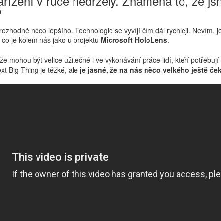
zařízení v ruce nedržely. Znamená to, že js
?
hodně něco lepšího. Technologie se vyvíjí čím dál rychleji. Nevím, jestl
 co je kolem nás jako u projektu
Microsoft HoloLens
.
 že mohou být velice užitečné i ve vykonávání práce lidí, kteří potřeb
xt Big Thing je těžké, ale
je jasné, že na nás něco velkého ještě ček