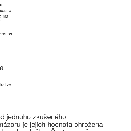
ce
učasné
eb má
í
 groups
na
kal ve
ě
 od jednoho zkušeného
 názoru je jejich hodnota ohrožena