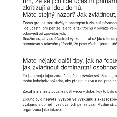
tím, že se jich lidé účastní prim
zkritizují a jdou domů.
Máte stejný názor? Jak zvládnout,
Focus groups jsou skvělým nástrojem k získání informac
lidé účastní pro peníze, ale to je tak trochu v povaze vel
odpovědi od zpovídaných.
Snažím se, aby se účastníci výzkumu - ať už jde o focus 
pamatovat v takovém případě, že jsme všichni jenom lid
Máte nějaké další tipy, jak na fo
jak zvládnout dominantní osobnost
To jsou moje tajné zbraně úspěchu
(směje se).
Bez legr
mohu kohokoliv požádat, aby přestal mluvit a dal prostor 
Začal jste s testy použitelnosti webů v době, kdy to byl
Dlouho bylo
největší výzvou ve výzkumu
získat rozpo
výzkumu a do něj investovaných peněz váží. Myslím si, že
organizace jako takové.