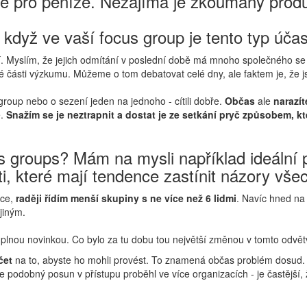
árně pro peníze. Nezajímá je zkoumaný prod
 když ve vaší focus group je tento typ úča
í. Myslím, že jejich odmítání v poslední době má mnoho společného se
ké části výzkumu. Můžeme o tom debatovat celé dny, ale faktem je, že jsm
group nebo o sezení jeden na jednoho - cítili dobře.
Občas
ale
narazít
é.
Snažím se je neztrapnit a dostat je ze setkání pryč způsobem, kter
cus groups? Mám na mysli například ideální
i, které mají tendence zastínit názory vše
ace,
raději řídím menší skupiny s ne více než 6 lidmi
. Navíc hned na
jiným.
o úplnou novinkou. Co bylo za tu dobu tou největší změnou v tomto odvět
čet
na to, abyste ho mohli provést. To znamená občas problém dosud. N
 podobný posun v přístupu proběhl ve více organizacích - je častější,