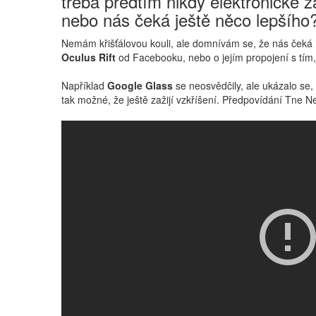
třeba předtím nikdy elektronické 
nebo nás čeká ještě něco lepšího
Nemám křišťálovou kouli, ale domnívám se, že nás čeká roz
Oculus Rift
od Facebooku, nebo o jejím propojení s tím,
Například
Google Glass
se neosvědčily, ale ukázalo se,
tak možné, že ještě zažijí vzkříšení. Předpovídání Tne Ne