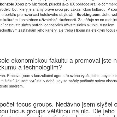
í konzole Xbox
pro Microsoft, působil jako
UX
poradce králi e-commer
rodejci bot, který je známý právě svou pro-zákaznickou kulturou. V so
o portálu pro rezervaci hotelového ubytování
Booking.com
. Jeho w
ým kulturám i po stránce uživatelské zkušenosti. Zaměřuje se na mobiln
í cestovatelských potřeb jednotlivých uživatelských skupin. V našem
notlivým zastávkám jeho kariéry, ale třeba i tipům na efektivní focus
kole ekonomickou fakultu a promoval jste 
výzkumu a technologiím?
án. Pracoval jsem v konzultační agentuře svého vyučujícího, abych zís
m štěstí, že jsem vyrůstal v době, kdy se začaly počítače stávat obecn
 tímto směrem.
spočet focus groups. Nedávno jsem slyšel
sou focus groups většinou na nic. Dle jeho