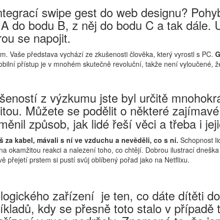
tegrací swipe gest do web designu? Pohyb 
u A do bodu B, z něj do bodu C a tak dále. 
ou se napojit.
m. Vaše představa vychází ze zkušenosti člověka, který vyrostl s PC.
G
obilní přístup je v mnohém skutečně revoluční, takže není vyloučené, ž
ušeností z výzkumu jste byl určitě mnohok
litou. Můžete se podělit o některé zajímavé
měnil způsob, jak lidé řeší věci a třeba i jej
yš za kabel, mávali s ní ve vzduchu a nevěděli, co s ní.
Schopnost li
í na okamžitou reakci a nalezení toho, co chtějí. Dobrou ilustrací dneška
dvě přejetí prstem si pustí svůj oblíbený pořad jako na Netflixu.
logického zařízení je ten, co dáte dítěti 
kladů, kdy se přesně toto stalo v případě t