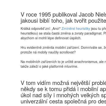
V roce 1995 publikoval Jacob Niel
jakousi biblí toho, jak tvořit pou
Krátká odpověď zní:
Ano!"
Zmíněné heuristiky
jsou tu př
„
heuristikou) se stala častá změna a zvraty paradigmat. 
abychom si mohli lépe definovat úspěch.
Hru evidentně změnila mobilní zařízení. Domníváte se, ž
protože ná mobily naučily scrollovat?
Na mobilních zařízeních to je určitě anachronismus, ale 
takže záleží o jaké platformě mluvíme.
V tom vidím možná největší probl
někdy se k tomu přidá i mobilní ap
úkol nad síly i mnohých velkých s
univerzální cesta společná pro des