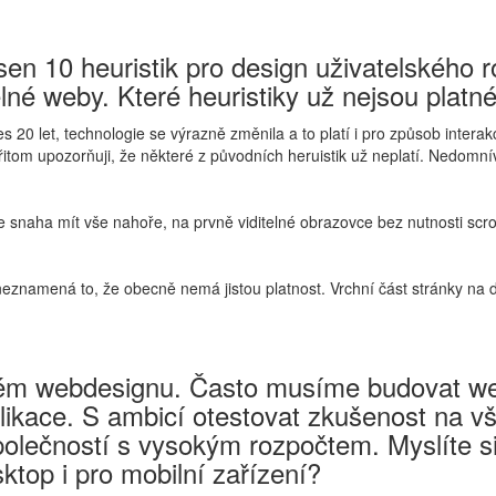
sen 10 heuristik pro design uživatelského 
žitelné weby. Které heuristiky už nejsou pla
es 20 let, technologie se výrazně změnila a to platí i pro způsob intera
Přitom upozorňuji, že některé z původních heruistik už neplatí. Nedomn
e snaha mít vše nahoře, na prvně viditelné obrazovce bez nutnosti sc
neznamená to, že obecně nemá jistou platnost. Vrchní část stránky na 
ém webdesignu. Často musíme budovat web 
likace. S ambicí otestovat zkušenost na vš
polečností s vysokým rozpočtem. Myslíte si
ktop i pro mobilní zařízení?