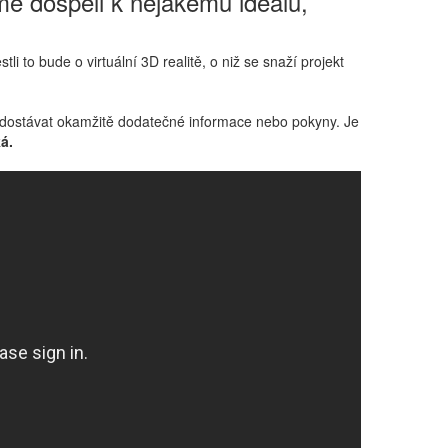
me dospěli k nějakému ideálu,
i to bude o virtuální 3D realitě, o niž se snaží projekt
ují dostávat okamžitě dodatečné informace nebo pokyny. Je
á.