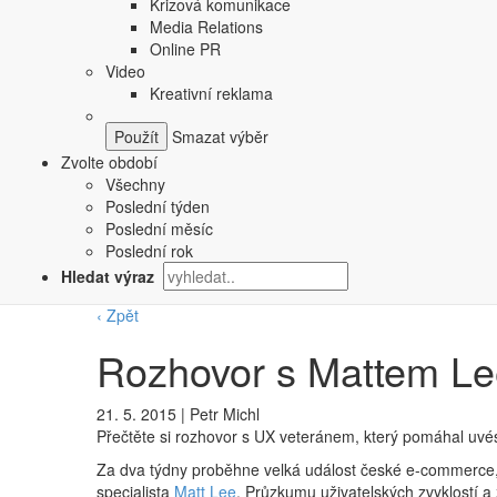
Krizová komunikace
Media Relations
Online PR
Video
Kreativní reklama
Smazat výběr
Zvolte období
Všechny
Poslední týden
Poslední měsíc
Poslední rok
Hledat výraz
‹ Zpět
Rozhovor s Mattem Lee
21. 5. 2015
|
Petr Michl
Přečtěte si rozhovor s UX veteránem, který pomáhal uvé
Za dva týdny proběhne velká událost české e-commerce
specialista
Matt Lee
. Průzkumu uživatelských zvyklostí a 