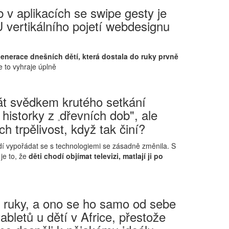
v aplikacích se swipe gesty je
U vertikálního pojetí webdesignu
enerace dnešních dětí, která dostala do ruky prvně
e to vyhraje úplně
rát svědkem krutého setkání
 historky z
dřevních dob", ale
„
ich trpělivost, když tak činí?
dí vypořádat se s technologiemi se zásadně změnila. S
 je to, že
děti chodí objímat televizi, matlají ji po
do ruky, a ono se ho samo od sebe
abletů u dětí v Africe, přestože