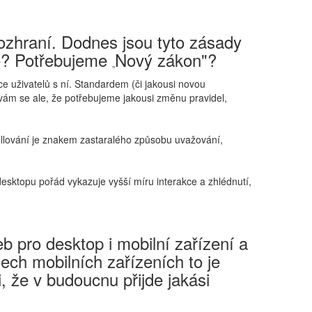
rozhraní. Dodnes jsou tyto zásady
tné? Potřebujeme
Nový zákon"?
„
kce uživatelů s ní. Standardem (či jakousi novou
ívám se ale, že potřebujeme jakousi změnu pravidel,
rollování je znakem zastaralého způsobu uvažování,
desktopu pořád vykazuje vyšší míru interakce a zhlédnutí,
pro desktop i mobilní zařízení a
ech mobilních zařízeních to je
, že v budoucnu přijde jakási