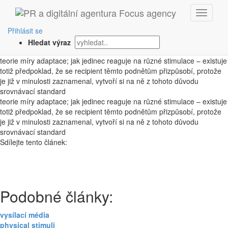
‹ Zpět
adaptation-level theory
Přihlásit se
Hledat výraz
1. 10. 2008
teorie míry adaptace; jak jedinec reaguje na různé stimulace – existuje
totiž předpoklad, že se recipient těmto podnětům přizpůsobí, protože
je již v minulosti zaznamenal, vytvoří si na ně z tohoto důvodu
srovnávací standard
teorie míry adaptace; jak jedinec reaguje na různé stimulace – existuje
totiž předpoklad, že se recipient těmto podnětům přizpůsobí, protože
je již v minulosti zaznamenal, vytvoří si na ně z tohoto důvodu
srovnávací standard
Sdílejte tento článek:
Podobné články:
vysílací média
physical stimuli