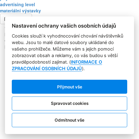
advertising level
materiální výstavky
Další článek
Nastavení ochrany vašich osobních údajů
Copyright © 2004-2020 Focus Agency, s.r.o. Plné znění licenčních
podmínek. ISSN 1803-957X
Cookies slouží k vyhodnocování chování návštěvníků
Jakékoliv publikování, přebírání nebo šíření obsahu je bez
webu. Jsou to malé datové soubory ukládané do
písemného souhlasu Focus Agency, s.r.o. zakázáno.
vašeho prohlížeče. Můžeme vám s jejich pomocí
RSS 1
zobrazovat obsah a reklamy, co vás budou s větší
Štítky
pravděpodobností zajímat. (
INFORMACE O
Zpracování osobních údajů
ZPRACOVÁNÍ OSOBNÍCH ÚDAJŮ
).
Pro inzerenty
Kontakt
PR AGENTURA
Přijmout vše
COOKIES
Sledujte nás:
Spravovat cookies
Odmítnout vše