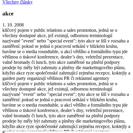
Všechny články
akce
1. 10. 2008
klíčový pojem v public relations a sales promotion, jedná se o
všechny dostupné akce, jež existují, odbornou terminologií
nazývané "event" nebo "special event"; tyto akce se liší v rozsahu a
zaměření: pokud se jedná o pracovní setkání v blízkém kruhu,
bavíme se o media roundtable, u akcí většího a formálního typu jde
většinou o tiskové konference, dealer’s dny, veletržní prezentace,
valné hromady či lunch, tyto akce zaměřené na plnění podpory
prodeje by měly být zahrnuty a plněny dle marketingového plánu,
kdyžto akce ryze společenské zahrnující zejména recepce, koktejly a
garden party organizují většinou PR či reklamní agentury
klíčový pojem v public relations a sales promotion, jedná se o
všechny dostupné akce, jež existují, odbornou terminologií
nazývané "event" nebo "special event"; tyto akce se liší v rozsahu a
zaměření: pokud se jedná o pracovní setkání v blízkém kruhu,
bavíme se o media roundtable, u akcí většího a formálního typu jde
většinou o tiskové konference, dealer’s dny, veletržní prezentace,
valné hromady či lunch, tyto akce zaměřené na plnění podpory
prodeje by měly být zahrnuty a plněny dle marketingového plánu,
kdyžto akce ryze společenské zahrnující zejména recepce, koktejly a
garden party organizují většinou PR či reklamní agentury