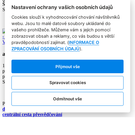
Štítky dokumentu:
Reportáže
Nastavení ochrany vašich osobních údajů
Sdílejte tento článek:
Cookies slouží k vyhodnocování chování návštěvníků
webu. Jsou to malé datové soubory ukládané do
vašeho prohlížeče. Můžeme vám s jejich pomocí
zobrazovat obsah a reklamy, co vás budou s větší
‹ Zpět
Všechny články
pravděpodobností zajímat. (
INFORMACE O
ZPRACOVÁNÍ OSOBNÍCH ÚDAJŮ
).
aktivní měřidlo
1. 10. 2008
Přijmout vše
přenáší do televize polohu recipienta
přenáší do televize polohu recipienta
Sdílejte tento článek:
Spravovat cookies
Odmítnout vše
Podobné články:
deflection
centrální cesta přesvědčování
metoda srovnání poměru elasticity
accumulation