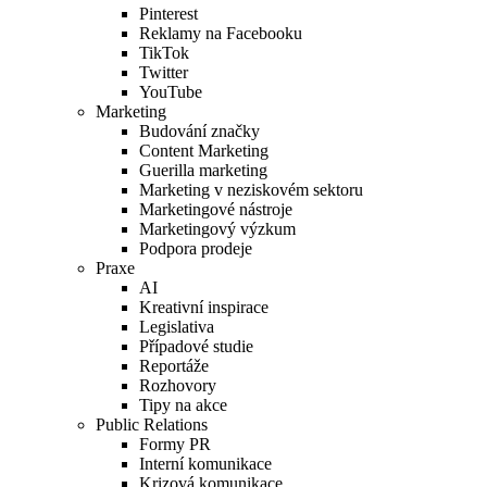
Pinterest
Reklamy na Facebooku
TikTok
Twitter
YouTube
Marketing
Budování značky
Content Marketing
Guerilla marketing
Marketing v neziskovém sektoru
Marketingové nástroje
Marketingový výzkum
Podpora prodeje
Praxe
AI
Kreativní inspirace
Legislativa
Případové studie
Reportáže
Rozhovory
Tipy na akce
Public Relations
Formy PR
Interní komunikace
Krizová komunikace