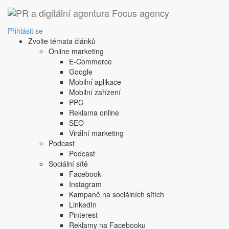
‹ Zpět
centra
Přihlásit se
Zvolte témata článků
1. 10. 2008
Online marketing
velké obchodní plochy, na kterých je k prodeji určitý výro
E-Commerce
velké obchodní plochy, na kterých je k prodeji určitý výro
Google
Sdílejte tento článek:
Mobilní aplikace
Mobilní zařízení
PPC
Reklama online
SEO
Podobné články:
Virální marketing
Podcast
Podcast
metoda nákladové základny
Sociální sítě
asymmetry in response
Facebook
Instagram
Další článek
Kampaně na sociálních sítích
Copyright © 2004-2020 Focus Agency, s.r.o. Plné znění licenčních 
LinkedIn
1803-957X
Pinterest
Jakékoliv publikování, přebírání nebo šíření obsahu je bez písemné
Reklamy na Facebooku