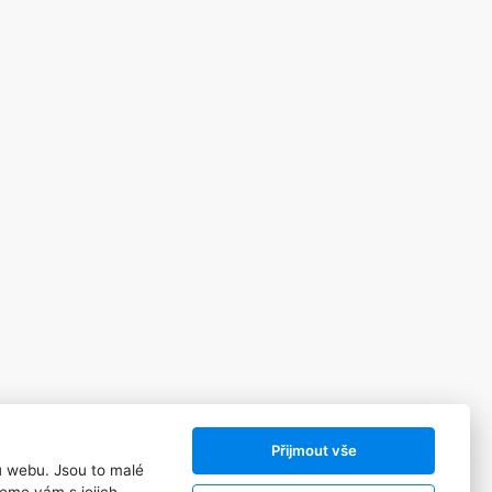
Přijmout vše
ů webu. Jsou to malé