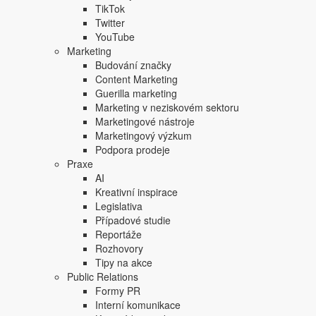
Focus Agency, s.r.o. zakázáno.
TikTok
Twitter
YouTube
Marketing
Budování značky
Content Marketing
Guerilla marketing
Marketing v neziskovém sektoru
Marketingové nástroje
Marketingový výzkum
Podpora prodeje
Praxe
AI
Kreativní inspirace
Legislativa
Případové studie
Reportáže
Rozhovory
Tipy na akce
Public Relations
Formy PR
Interní komunikace