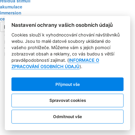
residua stimuli
akumulace
immersion
cents-off
Nastavení ochrany vašich osobních údajů
Další článek
Copyright © 2004-2020 Focus Agency, s.r.o. Plné znění licenčních
Cookies slouží k vyhodnocování chování návštěvníků
podmínek. ISSN 1803-957X
webu. Jsou to malé datové soubory ukládané do
Jakékoliv publikování, přebírání nebo šíření obsahu je bez
vašeho prohlížeče. Můžeme vám s jejich pomocí
písemného souhlasu Focus Agency, s.r.o. zakázáno.
zobrazovat obsah a reklamy, co vás budou s větší
RSS 1
pravděpodobností zajímat. (
INFORMACE O
Štítky
ZPRACOVÁNÍ OSOBNÍCH ÚDAJŮ
).
Zpracování osobních údajů
Pro inzerenty
Kontakt
Přijmout vše
PR AGENTURA
COOKIES
Spravovat cookies
Sledujte nás:
Odmítnout vše