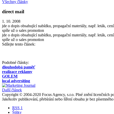
Všechny články
direct mail
1. 10. 2008
jde o dopis obsahující nabídku, propagační materiály, např. leták, ce
spíše už o sales promotion
jde o dopis obsahující nabídku, propagační materiály, např. leták, ce
spíše už o sales promotion
Sdílejte tento článek:
Podobné články:
dlouhodobá paměť
realizace reklamy
GOLEM
local adversiting
Další článek
Copyright © 2004-2020 Focus Agency, s.r.o. Plné znění licenčních
Jakékoliv publikování, přebírání nebo šíření obsahu je bez písemného
RSS 1
Štítky