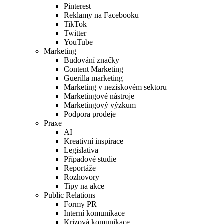
Pinterest
Reklamy na Facebooku
TikTok
Twitter
YouTube
Marketing
Budování značky
Content Marketing
Guerilla marketing
Marketing v neziskovém sektoru
Marketingové nástroje
Marketingový výzkum
Podpora prodeje
Praxe
AI
Kreativní inspirace
Legislativa
Případové studie
Reportáže
Rozhovory
Tipy na akce
Public Relations
Formy PR
Interní komunikace
Krizová komunikace