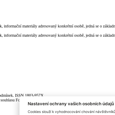
ník, informační materiály adresovaný konkrétní osobě, jedná se o zákla
ník, informační materiály adresovaný konkrétní osobě, jedná se o zákla
 podmínek. ISSN 1803-957X
 souhlasu Focus Agency, s.r.o. zakázáno.
Nastavení ochrany vašich osobních údajů
Cookies slouží k vyhodnocování chování návštěvník