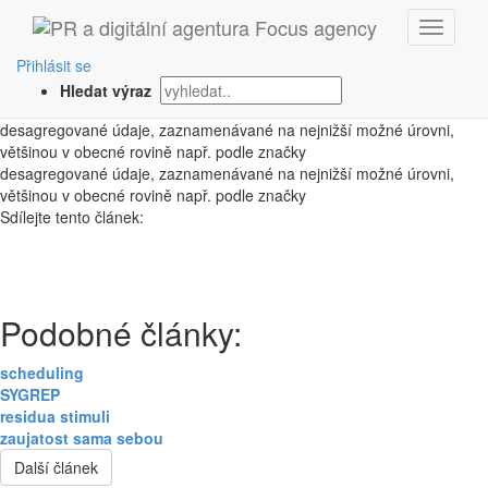
‹ Zpět
disaggregate data
Přihlásit se
Hledat výraz
1. 10. 2008
desagregované údaje, zaznamenávané na nejnižší možné úrovni,
většinou v obecné rovině např. podle značky
desagregované údaje, zaznamenávané na nejnižší možné úrovni,
většinou v obecné rovině např. podle značky
Sdílejte tento článek:
Podobné články:
scheduling
SYGREP
residua stimuli
zaujatost sama sebou
Další článek