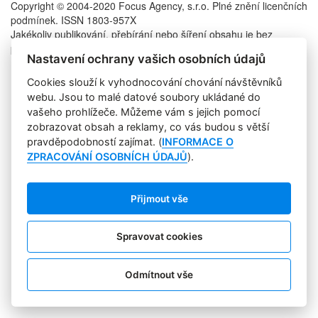
Copyright © 2004-2020 Focus Agency, s.r.o. Plné znění licenčních
podmínek. ISSN 1803-957X
Jakékoliv publikování, přebírání nebo šíření obsahu je bez
písemného souhlasu Focus Agency, s.r.o. zakázáno.
Nastavení ochrany vašich osobních údajů
RSS 1
Štítky
Cookies slouží k vyhodnocování chování návštěvníků
Zpracování osobních údajů
webu. Jsou to malé datové soubory ukládané do
Pro inzerenty
vašeho prohlížeče. Můžeme vám s jejich pomocí
Kontakt
zobrazovat obsah a reklamy, co vás budou s větší
PR AGENTURA
pravděpodobností zajímat. (
INFORMACE O
COOKIES
ZPRACOVÁNÍ OSOBNÍCH ÚDAJŮ
).
Sledujte nás:
Přijmout vše
Spravovat cookies
Odmítnout vše