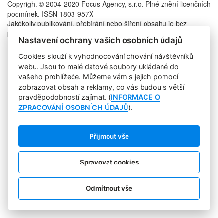
Copyright © 2004-2020 Focus Agency, s.r.o. Plné znění licenčních
podmínek. ISSN 1803-957X
Jakékoliv publikování, přebírání nebo šíření obsahu je bez
písemného souhlasu Focus Agency, s.r.o. zakázáno.
Nastavení ochrany vašich osobních údajů
RSS 1
Štítky
Cookies slouží k vyhodnocování chování návštěvníků
Zpracování osobních údajů
webu. Jsou to malé datové soubory ukládané do
Pro inzerenty
vašeho prohlížeče. Můžeme vám s jejich pomocí
Kontakt
zobrazovat obsah a reklamy, co vás budou s větší
PR AGENTURA
pravděpodobností zajímat. (
INFORMACE O
COOKIES
ZPRACOVÁNÍ OSOBNÍCH ÚDAJŮ
).
Sledujte nás:
Přijmout vše
Spravovat cookies
Odmítnout vše