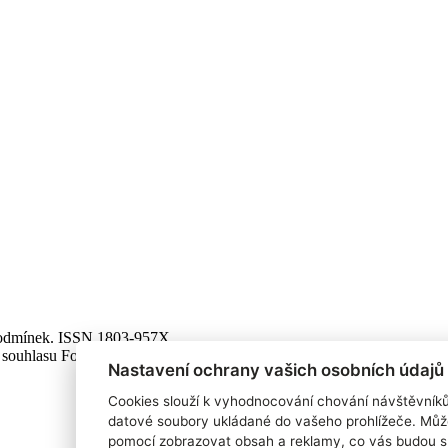
 podmínek. ISSN 1803-957X
 souhlasu Focus Agency, s.r.o. zakázáno.
Nastavení ochrany vašich osobních údajů
Cookies slouží k vyhodnocování chování návštěvník
datové soubory ukládané do vašeho prohlížeče. Můž
pomocí zobrazovat obsah a reklamy, co vás budou s 