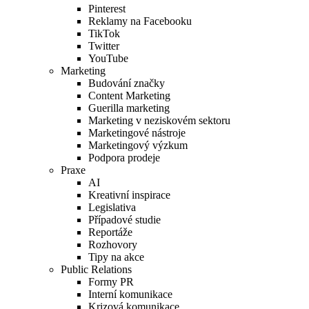
Pinterest
Reklamy na Facebooku
TikTok
Twitter
YouTube
Marketing
Budování značky
Content Marketing
Guerilla marketing
Marketing v neziskovém sektoru
Marketingové nástroje
Marketingový výzkum
Podpora prodeje
Praxe
AI
Kreativní inspirace
Legislativa
Případové studie
Reportáže
Rozhovory
Tipy na akce
Public Relations
Formy PR
Interní komunikace
Krizová komunikace