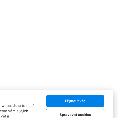
Přijmout vše
ů webu. Jsou to malé
eme vám s jejich
Spravovat cookies
větší