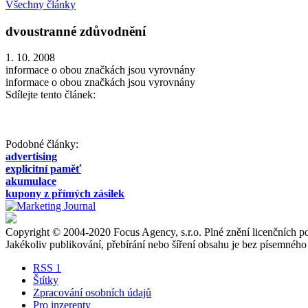
Všechny články
dvoustranné zdůvodnění
1. 10. 2008
informace o obou značkách jsou vyrovnány
informace o obou značkách jsou vyrovnány
Sdílejte tento článek:
Podobné články:
advertising
explicitní paměť
akumulace
kupony z přímých zásilek
Copyright © 2004-2020 Focus Agency, s.r.o. Plné znění licenčních
Jakékoliv publikování, přebírání nebo šíření obsahu je bez písemného
RSS 1
Štítky
Zpracování osobních údajů
Pro inzerenty