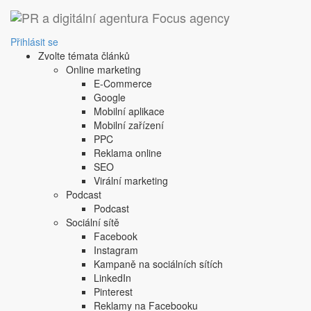
‹ Zpět
geographic segmentat
Přihlásit se
Zvolte témata článků
1. 10. 2008
Online marketing
rozdělení trhu podle lokalizace spotřebitelů
E-Commerce
rozdělení trhu podle lokalizace spotřebitelů
Google
Sdílejte tento článek:
Mobilní aplikace
Mobilní zařízení
PPC
Reklama online
SEO
Podobné články:
Virální marketing
Podcast
Podcast
circulation
Sociální sítě
physical displays
Facebook
Instagram
Další článek
Kampaně na sociálních sítích
Copyright © 2004-2020 Focus Agency, s.r.o. Plné znění licenčních 
LinkedIn
1803-957X
Pinterest
Jakékoliv publikování, přebírání nebo šíření obsahu je bez písemné
Reklamy na Facebooku