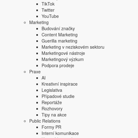
Focus Agency, s.r.o. zakázáno.
TikTok
Twitter
YouTube
Marketing
Budování značky
Content Marketing
Guerilla marketing
Marketing v neziskovém sektoru
Marketingové nástroje
Marketingový výzkum
Podpora prodeje
Praxe
AI
Kreativní inspirace
Legislativa
Případové studie
Reportáže
Rozhovory
Tipy na akce
Public Relations
Formy PR
Interní komunikace