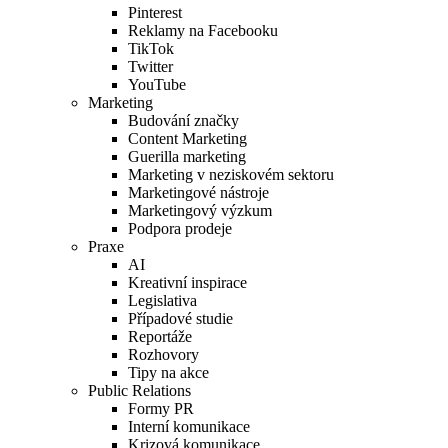
Pinterest
Reklamy na Facebooku
TikTok
Twitter
YouTube
Marketing
Budování značky
Content Marketing
Guerilla marketing
Marketing v neziskovém sektoru
Marketingové nástroje
Marketingový výzkum
Podpora prodeje
Praxe
AI
Kreativní inspirace
Legislativa
Případové studie
Reportáže
Rozhovory
Tipy na akce
Public Relations
Formy PR
Interní komunikace
Krizová komunikace