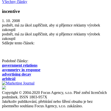
Všechny články
incentive
1. 10. 2008
podnět, má za úkol zapříčinit, aby si příjemce reklamy výrobek
zakoupil
podnět, má za úkol zapříčinit, aby si příjemce reklamy výrobek
zakoupil
Sdílejte tento článek:
Podobné články:
government relations
asymmetry in response
advertising decay
arbitráž
Copyright © 2004-2020 Focus Agency, s.r.o. Plné znění licenčních
podmínek. ISSN 1803-957X
Jakékoliv publikování, přebírání nebo šíření obsahu je bez
písemného souhlasu Focus Agency, s.r.o. zakázáno.