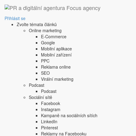
‹ Zpět
injury
Přihlásit se
Zvolte témata článků
1. 10. 2008
Online marketing
poškození; většinou finanční poškození, které spotřebitel
E-Commerce
poškození; většinou finanční poškození, které spotřebitel
Google
Sdílejte tento článek:
Mobilní aplikace
Mobilní zařízení
PPC
Reklama online
SEO
Podobné články:
Virální marketing
Podcast
Podcast
direct mail
Sociální sítě
celkový vliv proměnných
Facebook
Instagram
Další článek
Kampaně na sociálních sítích
Copyright © 2004-2020 Focus Agency, s.r.o. Plné znění licenčních 
LinkedIn
1803-957X
Pinterest
Jakékoliv publikování, přebírání nebo šíření obsahu je bez písemné
Reklamy na Facebooku