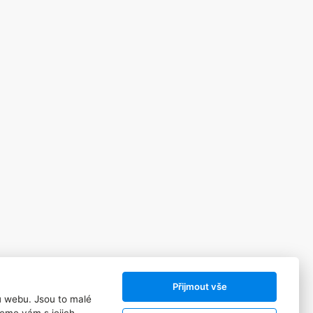
Přijmout vše
ů webu. Jsou to malé