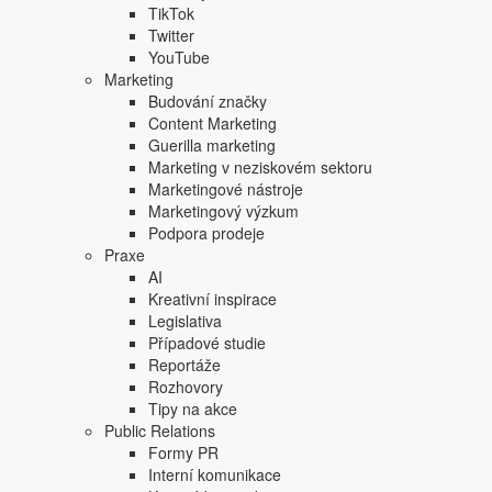
Focus Agency, s.r.o. zakázáno.
TikTok
Twitter
YouTube
Marketing
Budování značky
Content Marketing
Guerilla marketing
Marketing v neziskovém sektoru
Marketingové nástroje
Marketingový výzkum
Podpora prodeje
Praxe
AI
Kreativní inspirace
Legislativa
Případové studie
Reportáže
Rozhovory
Tipy na akce
Public Relations
Formy PR
Interní komunikace