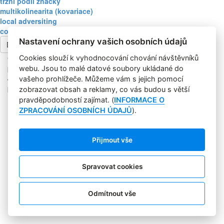
tržní podíl značky
multikolinearita (kovariace)
local adversiting
convenience
Nastavení ochrany vašich osobních údajů
Další článek
Copyright © 2004-2020 Focus Agency, s.r.o. Plné znění licenčních
Cookies slouží k vyhodnocování chování návštěvníků
podmínek. ISSN 1803-957X
webu. Jsou to malé datové soubory ukládané do
Jakékoliv publikování, přebírání nebo šíření obsahu je bez
vašeho prohlížeče. Můžeme vám s jejich pomocí
písemného souhlasu Focus Agency, s.r.o. zakázáno.
zobrazovat obsah a reklamy, co vás budou s větší
RSS 1
pravděpodobností zajímat. (
INFORMACE O
Štítky
ZPRACOVÁNÍ OSOBNÍCH ÚDAJŮ
).
Zpracování osobních údajů
Pro inzerenty
Kontakt
Přijmout vše
PR AGENTURA
COOKIES
Spravovat cookies
Sledujte nás:
Odmítnout vše