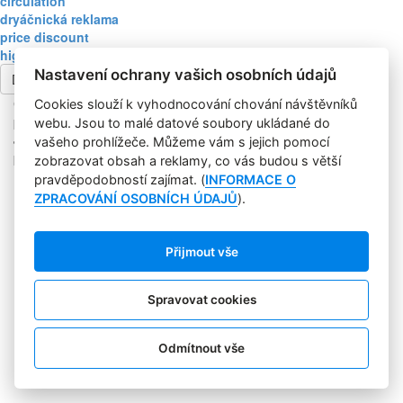
circulation
dryáčnická reklama
price discount
high-low pricing strategy
Nastavení ochrany vašich osobních údajů
Další článek
Copyright © 2004-2020 Focus Agency, s.r.o. Plné znění licenčních
Cookies slouží k vyhodnocování chování návštěvníků
podmínek. ISSN 1803-957X
webu. Jsou to malé datové soubory ukládané do
Jakékoliv publikování, přebírání nebo šíření obsahu je bez
vašeho prohlížeče. Můžeme vám s jejich pomocí
písemného souhlasu Focus Agency, s.r.o. zakázáno.
zobrazovat obsah a reklamy, co vás budou s větší
RSS 1
pravděpodobností zajímat. (
INFORMACE O
Štítky
ZPRACOVÁNÍ OSOBNÍCH ÚDAJŮ
).
Zpracování osobních údajů
Pro inzerenty
Kontakt
Přijmout vše
PR AGENTURA
COOKIES
Spravovat cookies
Sledujte nás:
Odmítnout vše