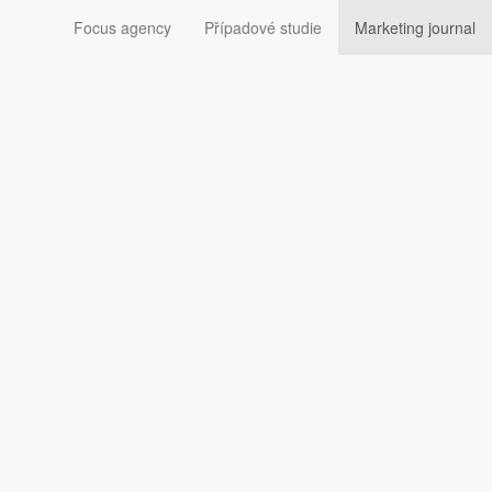
Focus agency
Případové studie
Marketing journal
oklesu cen spotřebiteli
Sledujte nás: