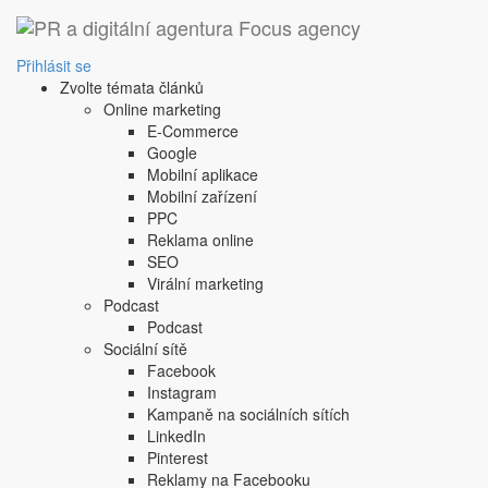
‹ Zpět
metoda srovnání s kon
Přihlásit se
Zvolte témata článků
1. 10. 2008
Online marketing
firma reklamuje podle intenzity konkurence
E-Commerce
firma reklamuje podle intenzity konkurence
Google
Sdílejte tento článek:
Mobilní aplikace
Mobilní zařízení
PPC
Reklama online
SEO
Podobné články:
Virální marketing
Podcast
Podcast
accumulated reach
Sociální sítě
produktová komunikace
Facebook
Instagram
Další článek
Kampaně na sociálních sítích
Copyright © 2004-2020 Focus Agency, s.r.o. Plné znění licenčních 
LinkedIn
1803-957X
Pinterest
Jakékoliv publikování, přebírání nebo šíření obsahu je bez písemné
Reklamy na Facebooku