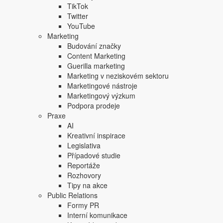
Focus Agency, s.r.o. zakázáno.
TikTok
Twitter
YouTube
Marketing
Budování značky
Content Marketing
Guerilla marketing
Marketing v neziskovém sektoru
Marketingové nástroje
Marketingový výzkum
Podpora prodeje
Praxe
AI
Kreativní inspirace
Legislativa
Případové studie
Reportáže
Rozhovory
Tipy na akce
Public Relations
Formy PR
Interní komunikace