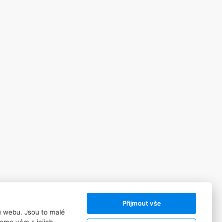
Přijmout vše
ů webu. Jsou to malé