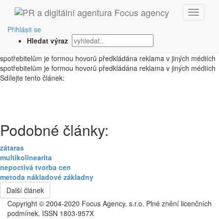
‹ Zpět
nepřímý telemarketing
Přihlásit se
Hledat výraz
1. 10. 2008
spotřebitelům je formou hovorů předkládána reklama v jiných médiích
spotřebitelům je formou hovorů předkládána reklama v jiných médiích
Sdílejte tento článek:
Podobné články:
zátaras
multikolinearita
nepoctivá tvorba cen
metoda nákladové základny
Další článek
Copyright © 2004-2020 Focus Agency, s.r.o. Plné znění licenčních
podmínek. ISSN 1803-957X