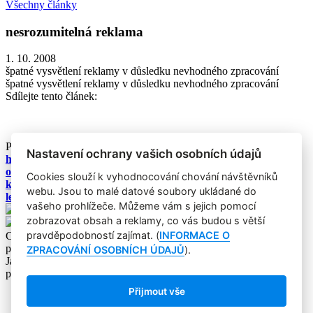
Všechny články
nesrozumitelná reklama
1. 10. 2008
špatné vysvětlení reklamy v důsledku nevhodného zpracování
špatné vysvětlení reklamy v důsledku nevhodného zpracování
Sdílejte tento článek:
Podobné články:
Nastavení ochrany vašich osobních údajů
hierarchie nesoulad / atributů
osvědčení
Cookies slouží k vyhodnocování chování návštěvníků
kognitivní konzistence
webu. Jsou to malé datové soubory ukládané do
learning
vašeho prohlížeče. Můžeme vám s jejich pomocí
zobrazovat obsah a reklamy, co vás budou s větší
pravděpodobností zajímat. (
INFORMACE O
Copyright © 2004-2020 Focus Agency, s.r.o. Plné znění licenčních
podmínek. ISSN 1803-957X
ZPRACOVÁNÍ OSOBNÍCH ÚDAJŮ
).
Jakékoliv publikování, přebírání nebo šíření obsahu je bez
písemného souhlasu Focus Agency, s.r.o. zakázáno.
Přijmout vše
RSS 1
Štítky