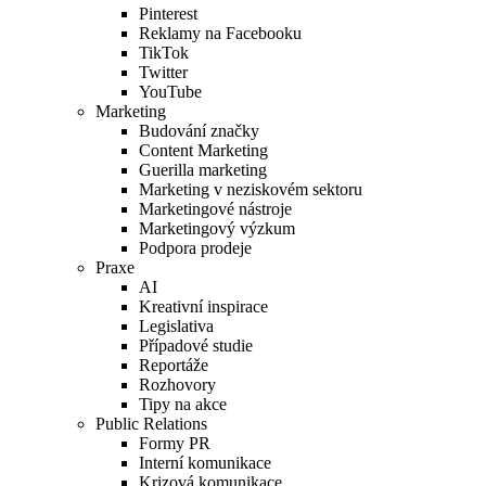
Pinterest
Reklamy na Facebooku
TikTok
Twitter
YouTube
Marketing
Budování značky
Content Marketing
Guerilla marketing
Marketing v neziskovém sektoru
Marketingové nástroje
Marketingový výzkum
Podpora prodeje
Praxe
AI
Kreativní inspirace
Legislativa
Případové studie
Reportáže
Rozhovory
Tipy na akce
Public Relations
Formy PR
Interní komunikace
Krizová komunikace