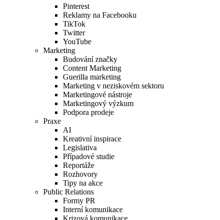
Pinterest
Reklamy na Facebooku
TikTok
Twitter
YouTube
Marketing
Budování značky
Content Marketing
Guerilla marketing
Marketing v neziskovém sektoru
Marketingové nástroje
Marketingový výzkum
Podpora prodeje
Praxe
AI
Kreativní inspirace
Legislativa
Případové studie
Reportáže
Rozhovory
Tipy na akce
Public Relations
Formy PR
Interní komunikace
Krizová komunikace