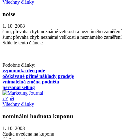
Všechny články
noise
1. 10. 2008
šum; převaha chyb neznámé velikosti a neznámého zaměření
šum; převaha chyb neznámé velikosti a neznámého zaměření
Sdílejte tento článek:
Podobné články:
vzpomínka den poté
očekávané přímé náklady prodeje
vnímatelná změna podnětu
personal selling
‹ Zpět
Všechny články
nominální hodnota kuponu
1. 10. 2008
částka uvedena na kuponu