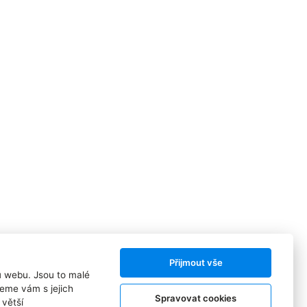
Přijmout vše
ů webu. Jsou to malé
eme vám s jejich
Spravovat cookies
větší