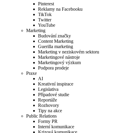
Pinterest
Reklamy na Facebooku
TikTok
Twitter
YouTube
Marketing
Budování značky
Content Marketing
Guerilla marketing
Marketing v neziskovém sektoru
Marketingové nástroje
Marketingový výzkum
Podpora prodeje
Praxe
AI
Kreativní inspirace
Legislativa
Případové studie
Reportáže
Rozhovory
Tipy na akce
Public Relations
Formy PR
Interní komunikace
Krizová komunikace