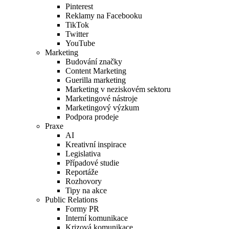
Pinterest
Reklamy na Facebooku
TikTok
Twitter
YouTube
Marketing
Budování značky
Content Marketing
Guerilla marketing
Marketing v neziskovém sektoru
Marketingové nástroje
Marketingový výzkum
Podpora prodeje
Praxe
AI
Kreativní inspirace
Legislativa
Případové studie
Reportáže
Rozhovory
Tipy na akce
Public Relations
Formy PR
Interní komunikace
Krizová komunikace