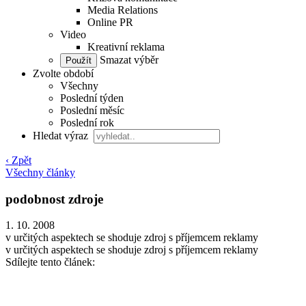
Media Relations
Online PR
Video
Kreativní reklama
Smazat výběr
Zvolte období
Všechny
Poslední týden
Poslední měsíc
Poslední rok
Hledat výraz
‹ Zpět
Všechny články
podobnost zdroje
1. 10. 2008
v určitých aspektech se shoduje zdroj s příjemcem reklamy
v určitých aspektech se shoduje zdroj s příjemcem reklamy
Sdílejte tento článek: