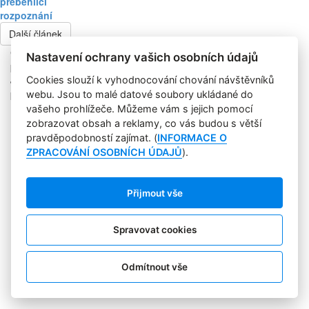
přeběhlíci
rozpoznání
Další článek
Copyright © 2004-2020 Focus Agency, s.r.o. Plné znění licenčních
Nastavení ochrany vašich osobních údajů
podmínek. ISSN 1803-957X
Jakékoliv publikování, přebírání nebo šíření obsahu je bez
Cookies slouží k vyhodnocování chování návštěvníků
písemného souhlasu Focus Agency, s.r.o. zakázáno.
webu. Jsou to malé datové soubory ukládané do
RSS 1
vašeho prohlížeče. Můžeme vám s jejich pomocí
Štítky
zobrazovat obsah a reklamy, co vás budou s větší
Zpracování osobních údajů
pravděpodobností zajímat. (
INFORMACE O
Pro inzerenty
ZPRACOVÁNÍ OSOBNÍCH ÚDAJŮ
).
Kontakt
PR AGENTURA
COOKIES
Přijmout vše
Sledujte nás:
Spravovat cookies
Odmítnout vše