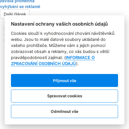
závislá proměnná
vyhýbání se reklamě
Další článek
Copyright © 2004-2020 Focus Agency, s.r.o. Plné znění licenčních
Nastavení ochrany vašich osobních údajů
podmínek. ISSN 1803-957X
Jakékoliv publikování, přebírání nebo šíření obsahu je bez
Cookies slouží k vyhodnocování chování návštěvníků
písemného souhlasu Focus Agency, s.r.o. zakázáno.
webu. Jsou to malé datové soubory ukládané do
RSS 1
vašeho prohlížeče. Můžeme vám s jejich pomocí
Štítky
zobrazovat obsah a reklamy, co vás budou s větší
Zpracování osobních údajů
pravděpodobností zajímat. (
INFORMACE O
Pro inzerenty
ZPRACOVÁNÍ OSOBNÍCH ÚDAJŮ
).
Kontakt
PR AGENTURA
COOKIES
Přijmout vše
Sledujte nás:
Spravovat cookies
Odmítnout vše