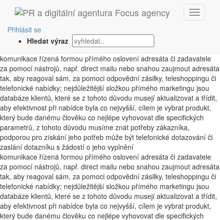
‹ Zpět
přímý marketing
Přihlásit se
Hledat výraz
1. 10. 2008
komunikace řízená formou přímého oslovení adresáta či zadavatele
za pomocí nástrojů, např. direct mailu nebo snahou zaujmout adresáta
tak, aby reagoval sám, za pomoci odpovědní zásilky, teleshoppingu či
telefonické nabídky; nejdůležitější složkou přímého marketingu jsou
databáze klientů, které se z tohoto důvodu musejí aktualizovat a třídit,
aby efektivnost při nabídce byla co nejvyšší, cílem je vybrat produkt,
který bude danému člověku co nejlépe vyhovovat dle specifických
parametrů, z tohoto důvodu musíme znát potřeby zákazníka,
podporou pro získání jeho potřeb může být telefonické dotazování či
zaslání dotazníku s žádostí o jeho vyplnění
komunikace řízená formou přímého oslovení adresáta či zadavatele
za pomocí nástrojů, např. direct mailu nebo snahou zaujmout adresáta
tak, aby reagoval sám, za pomoci odpovědní zásilky, teleshoppingu či
telefonické nabídky; nejdůležitější složkou přímého marketingu jsou
databáze klientů, které se z tohoto důvodu musejí aktualizovat a třídit,
aby efektivnost při nabídce byla co nejvyšší, cílem je vybrat produkt,
který bude danému člověku co nejlépe vyhovovat dle specifických