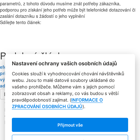
parametrů, z tohoto důvodu musíme znát potřeby zákazníka,
podporou pro získání jeho potřeb může být telefonické dotazování či
zaslání dotazníku s žádostí o jeho vyplnění
Sdílejte tento článek:
Podobné články:
Nastavení ochrany vašich osobních údajů
efektivní zavádění výrobků
price packs
Cookies slouží k vyhodnocování chování návštěvníků
výstavka
webu. Jsou to malé datové soubory ukládané do
ad weight
vašeho prohlížeče. Můžeme vám s jejich pomocí
zobrazovat obsah a reklamy, co vás budou s větší
Další článek
pravděpodobností zajímat. (
INFORMACE O
Copyright © 2004-2020 Focus Agency, s.r.o. Plné znění licenčních
ZPRACOVÁNÍ OSOBNÍCH ÚDAJŮ
).
podmínek. ISSN 1803-957X
Jakékoliv publikování, přebírání nebo šíření obsahu je bez
písemného souhlasu Focus Agency, s.r.o. zakázáno.
Přijmout vše
RSS 1
Štítky