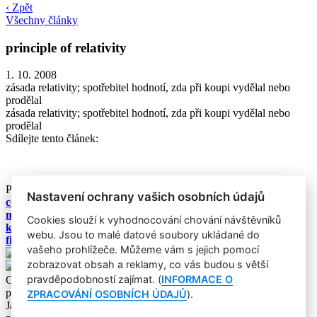
‹ Zpět
Všechny články
principle of relativity
1. 10. 2008
zásada relativity; spotřebitel hodnotí, zda při koupi vydělal nebo
prodělal
zásada relativity; spotřebitel hodnotí, zda při koupi vydělal nebo
prodělal
Sdílejte tento článek:
Podobné články:
Nastavení ochrany vašich osobních údajů
centers
model přenesení významu
Cookies slouží k vyhodnocování chování návštěvníků
kupony
webu. Jsou to malé datové soubory ukládané do
firemní komunikace
vašeho prohlížeče. Můžeme vám s jejich pomocí
zobrazovat obsah a reklamy, co vás budou s větší
pravděpodobností zajímat. (
INFORMACE O
Copyright © 2004-2020 Focus Agency, s.r.o. Plné znění licenčních
podmínek. ISSN 1803-957X
ZPRACOVÁNÍ OSOBNÍCH ÚDAJŮ
).
Jakékoliv publikování, přebírání nebo šíření obsahu je bez