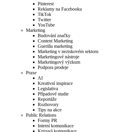
Pinterest
Reklamy na Facebooku
TikTok
Twitter
YouTube
Marketing
Budování značky
Content Marketing
Guerilla marketing
Marketing v neziskovém sektoru
Marketingové nástroje
Marketingový výzkum
Podpora prodeje
Praxe
AI
Kreativní inspirace
Legislativa
Případové studie
Reportáže
Rozhovory
Tipy na akce
Public Relations
Formy PR
Interní komunikace
Krizová komunikace