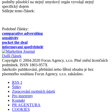
podněty působící na stejný smyslový orgán vyvolají stejný
specifický dojem
Sdílejte tento článek:
Podobné články:
comparative adversiting
sensitivity
pocket the deal
informovaní spotřebitelé
Další článek
Copyright © 2004-2020 Focus Agency, s.r.o. Plné znění licenčních
podmínek. ISSN 1803-957X
Jakékoliv publikování, přebírání nebo šíření obsahu je bez
písemného souhlasu Focus Agency, s.r.o. zakázáno.
RSS 1
Štítky
Zpracování osobních údajů
Pro inzerenty
Kontakt
PR AGENTURA
COOKIES