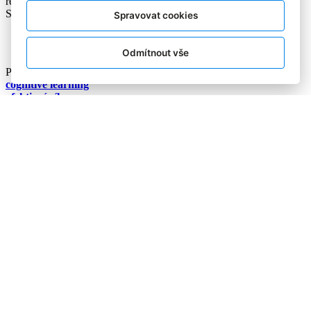
referenční cena, srovnávací cena
Sdílejte tento článek:
Spravovat cookies
Odmítnout vše
Podobné články:
cognitive learning
afektivní cíle
complex argument
očekávaná míra odezvy
Další článek
Copyright © 2004-2020 Focus Agency, s.r.o. Plné znění licenčních
podmínek. ISSN 1803-957X
Jakékoliv publikování, přebírání nebo šíření obsahu je bez
písemného souhlasu Focus Agency, s.r.o. zakázáno.
RSS 1
Štítky
Zpracování osobních údajů
Pro inzerenty
Kontakt
PR AGENTURA
COOKIES