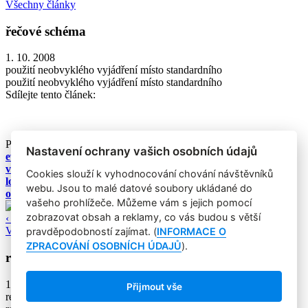
Všechny články
řečové schéma
1. 10. 2008
použití neobvyklého vyjádření místo standardního
použití neobvyklého vyjádření místo standardního
Sdílejte tento článek:
Podobné články:
Nastavení ochrany vašich osobních údajů
evocative power
volba médií
Cookies slouží k vyhodnocování chování návštěvníků
loajalita
webu. Jsou to malé datové soubory ukládané do
obchodní loterie
vašeho prohlížeče. Můžeme vám s jejich pomocí
zobrazovat obsah a reklamy, co vás budou s větší
‹ Zpět
Všechny články
pravděpodobností zajímat. (
INFORMACE O
ZPRACOVÁNÍ OSOBNÍCH ÚDAJŮ
).
reference price
1. 10. 2008
Přijmout vše
referenční cena, srovnávací cena