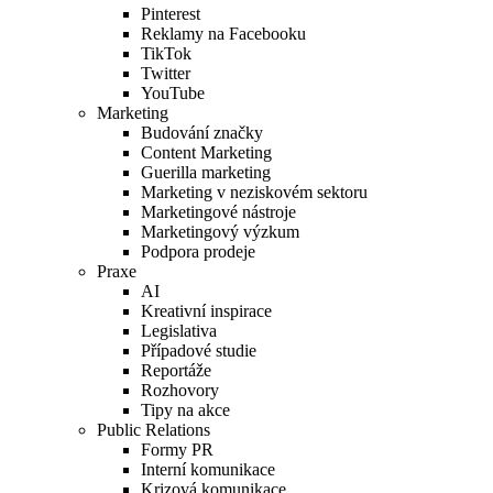
Pinterest
Reklamy na Facebooku
TikTok
Twitter
YouTube
Marketing
Budování značky
Content Marketing
Guerilla marketing
Marketing v neziskovém sektoru
Marketingové nástroje
Marketingový výzkum
Podpora prodeje
Praxe
AI
Kreativní inspirace
Legislativa
Případové studie
Reportáže
Rozhovory
Tipy na akce
Public Relations
Formy PR
Interní komunikace
Krizová komunikace