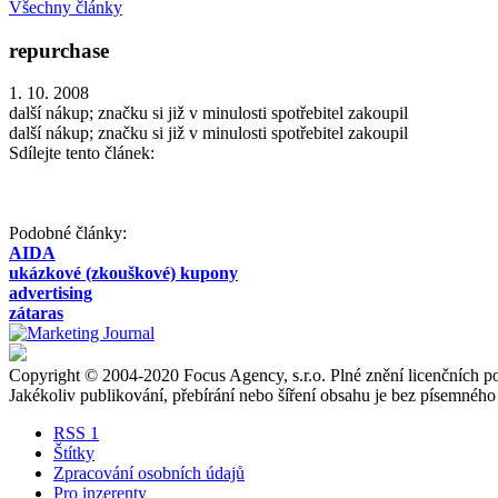
Všechny články
repurchase
1. 10. 2008
další nákup; značku si již v minulosti spotřebitel zakoupil
další nákup; značku si již v minulosti spotřebitel zakoupil
Sdílejte tento článek:
Podobné články:
AIDA
ukázkové (zkouškové) kupony
advertising
zátaras
Copyright © 2004-2020 Focus Agency, s.r.o. Plné znění licenčních
Jakékoliv publikování, přebírání nebo šíření obsahu je bez písemného
RSS 1
Štítky
Zpracování osobních údajů
Pro inzerenty