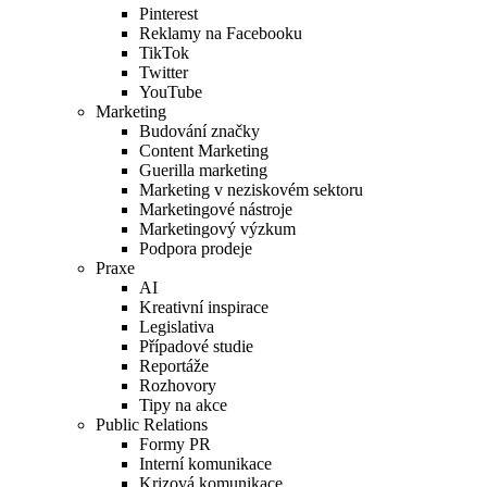
Pinterest
Reklamy na Facebooku
TikTok
Twitter
YouTube
Marketing
Budování značky
Content Marketing
Guerilla marketing
Marketing v neziskovém sektoru
Marketingové nástroje
Marketingový výzkum
Podpora prodeje
Praxe
AI
Kreativní inspirace
Legislativa
Případové studie
Reportáže
Rozhovory
Tipy na akce
Public Relations
Formy PR
Interní komunikace
Krizová komunikace