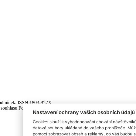
 podmínek. ISSN 1803-957X
 souhlasu Focus Agency, s.r.o. zakázáno.
Nastavení ochrany vašich osobních údajů
Cookies slouží k vyhodnocování chování návštěvník
datové soubory ukládané do vašeho prohlížeče. Můž
pomocí zobrazovat obsah a reklamy, co vás budou s 