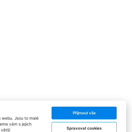
Přijmout vše
ů webu. Jsou to malé
eme vám s jejich
Spravovat cookies
větší