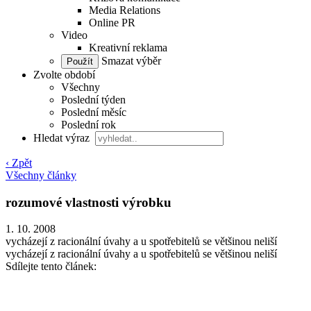
Media Relations
Online PR
Video
Kreativní reklama
Smazat výběr
Zvolte období
Všechny
Poslední týden
Poslední měsíc
Poslední rok
Hledat výraz
‹ Zpět
Všechny články
rozumové vlastnosti výrobku
1. 10. 2008
vycházejí z racionální úvahy a u spotřebitelů se většinou neliší
vycházejí z racionální úvahy a u spotřebitelů se většinou neliší
Sdílejte tento článek: