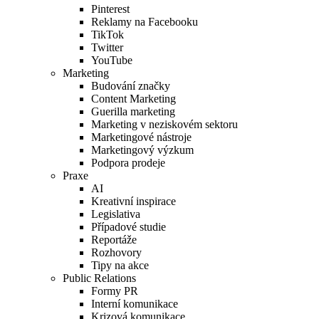
Pinterest
Reklamy na Facebooku
TikTok
Twitter
YouTube
Marketing
Budování značky
Content Marketing
Guerilla marketing
Marketing v neziskovém sektoru
Marketingové nástroje
Marketingový výzkum
Podpora prodeje
Praxe
AI
Kreativní inspirace
Legislativa
Případové studie
Reportáže
Rozhovory
Tipy na akce
Public Relations
Formy PR
Interní komunikace
Krizová komunikace