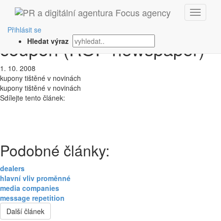
‹ Zpět
run-of-press newspaper
Přihlásit se
coupon (ROP newspaper)
Hledat výraz
1. 10. 2008
kupony tištěné v novinách
kupony tištěné v novinách
Sdílejte tento článek:
Podobné články:
dealers
hlavní vliv proměnné
media companies
message repetition
Další článek