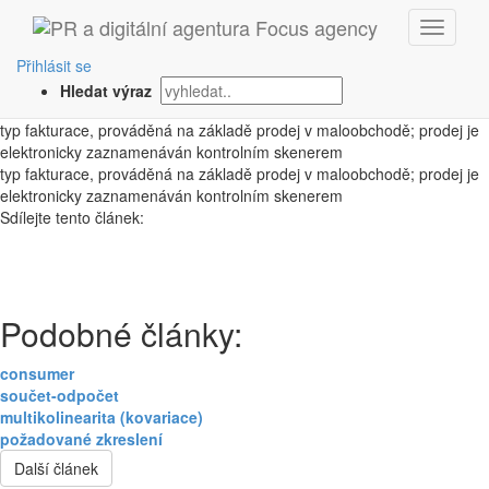
‹ Zpět
scan-down
Přihlásit se
Hledat výraz
1. 10. 2008
typ fakturace, prováděná na základě prodej v maloobchodě; prodej je
elektronicky zaznamenáván kontrolním skenerem
typ fakturace, prováděná na základě prodej v maloobchodě; prodej je
elektronicky zaznamenáván kontrolním skenerem
Sdílejte tento článek:
Podobné články:
consumer
součet-odpočet
multikolinearita (kovariace)
požadované zkreslení
Další článek