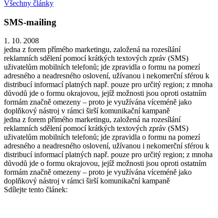
Všechny články
SMS-mailing
1. 10. 2008
jedna z forem přímého marketingu, založená na rozesílání
reklamních sdělení pomocí krátkých textových zpráv (SMS)
uživatelům mobilních telefonů; jde zpravidla o formu na pomezí
adresného a neadresného oslovení, užívanou i nekomerční sférou k
distribucí informací platných např. pouze pro určitý region; z mnoha
důvodů jde o formu okrajovou, jejíž možnosti jsou oproti ostatním
formám značně omezeny – proto je využívána víceméně jako
doplňkový nástroj v rámci širší komunikační kampaně
jedna z forem přímého marketingu, založená na rozesílání
reklamních sdělení pomocí krátkých textových zpráv (SMS)
uživatelům mobilních telefonů; jde zpravidla o formu na pomezí
adresného a neadresného oslovení, užívanou i nekomerční sférou k
distribucí informací platných např. pouze pro určitý region; z mnoha
důvodů jde o formu okrajovou, jejíž možnosti jsou oproti ostatním
formám značně omezeny – proto je využívána víceméně jako
doplňkový nástroj v rámci širší komunikační kampaně
Sdílejte tento článek: