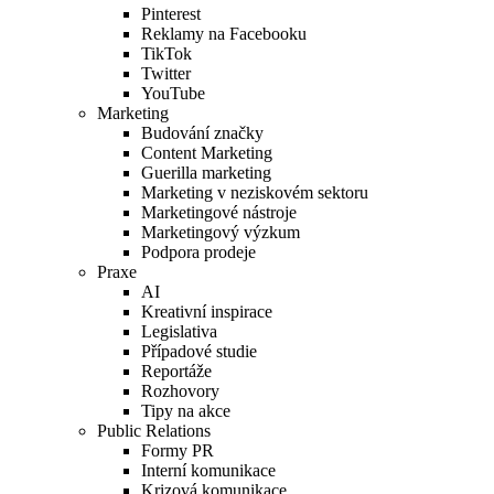
Pinterest
Reklamy na Facebooku
TikTok
Twitter
YouTube
Marketing
Budování značky
Content Marketing
Guerilla marketing
Marketing v neziskovém sektoru
Marketingové nástroje
Marketingový výzkum
Podpora prodeje
Praxe
AI
Kreativní inspirace
Legislativa
Případové studie
Reportáže
Rozhovory
Tipy na akce
Public Relations
Formy PR
Interní komunikace
Krizová komunikace