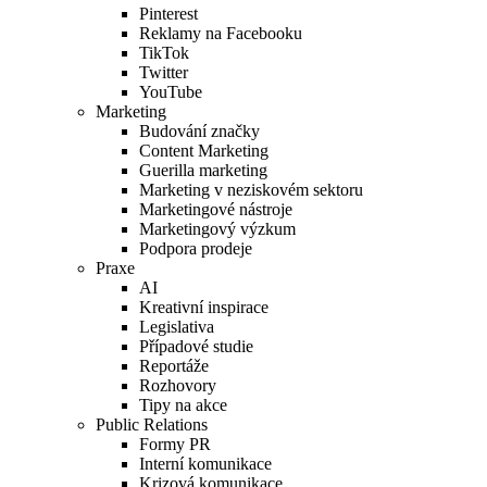
Pinterest
Reklamy na Facebooku
TikTok
Twitter
YouTube
Marketing
Budování značky
Content Marketing
Guerilla marketing
Marketing v neziskovém sektoru
Marketingové nástroje
Marketingový výzkum
Podpora prodeje
Praxe
AI
Kreativní inspirace
Legislativa
Případové studie
Reportáže
Rozhovory
Tipy na akce
Public Relations
Formy PR
Interní komunikace
Krizová komunikace