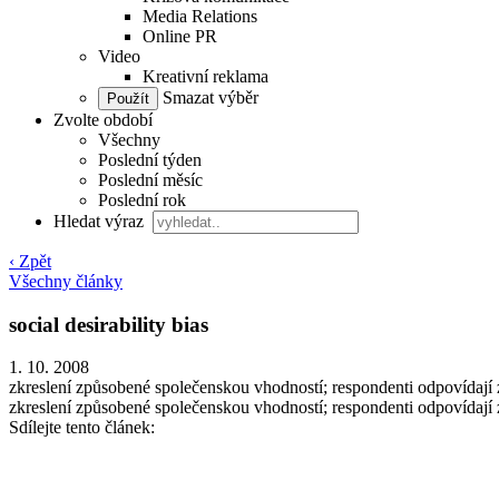
Media Relations
Online PR
Video
Kreativní reklama
Smazat výběr
Zvolte období
Všechny
Poslední týden
Poslední měsíc
Poslední rok
Hledat výraz
‹ Zpět
Všechny články
social desirability bias
1. 10. 2008
zkreslení způsobené společenskou vhodností; respondenti odpovídají 
zkreslení způsobené společenskou vhodností; respondenti odpovídají 
Sdílejte tento článek: