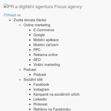
‹ Zpět
specifická nabídka pro
Přihlásit se
Zvolte témata článků
1. 10. 2008
Online marketing
konkrétní nabídka firmy lišící se od konkurence
E-Commerce
konkrétní nabídka firmy lišící se od konkurence
Google
Sdílejte tento článek:
Mobilní aplikace
Mobilní zařízení
PPC
Reklama online
SEO
Podobné články:
Virální marketing
Podcast
Podcast
nepoctivá tvorba cen
Sociální sítě
objective evidence
Facebook
Instagram
Další článek
Kampaně na sociálních sítích
Copyright © 2004-2020 Focus Agency, s.r.o. Plné znění licenčních 
LinkedIn
1803-957X
Pinterest
Jakékoliv publikování, přebírání nebo šíření obsahu je bez písemné
Reklamy na Facebooku