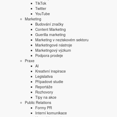
Focus Agency, s.r.o. zakázáno.
TikTok
Twitter
YouTube
Marketing
Budování značky
Content Marketing
Guerilla marketing
Marketing v neziskovém sektoru
Marketingové nástroje
Marketingový výzkum
Podpora prodeje
Praxe
AI
Kreativní inspirace
Legislativa
Případové studie
Reportáže
Rozhovory
Tipy na akce
Public Relations
Formy PR
Interní komunikace