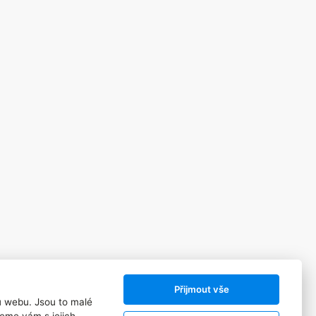
Přijmout vše
ů webu. Jsou to malé