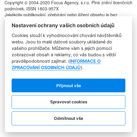
Copyright © 2004-2020 Focus Agency, s.r.o. Plné znění licenčních
podmínek. ISSN 1803-957X
Jakékoliv publikování, přebírání nebo šíření obsahu je bez
písemného souhlasu Focus Agency, s.r.o. zakázáno.
Nastavení ochrany vašich osobních údajů
RSS 1
Štítky
Cookies slouží k vyhodnocování chování návštěvníků
Zpracování osobních údajů
webu. Jsou to malé datové soubory ukládané do
Pro inzerenty
vašeho prohlížeče. Můžeme vám s jejich pomocí
Kontakt
zobrazovat obsah a reklamy, co vás budou s větší
PR AGENTURA
pravděpodobností zajímat. (
INFORMACE O
COOKIES
ZPRACOVÁNÍ OSOBNÍCH ÚDAJŮ
).
Sledujte nás:
Přijmout vše
Spravovat cookies
Odmítnout vše