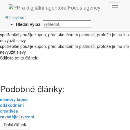
‹ Zpět
teorie lítosti
Přihlásit se
Hledat výraz
1. 10. 2008
spotřebitel použije kupon, před ukončením platnosti, protože je mu líto
nevyužít slevy
spotřebitel použije kupon, před ukončením platnosti, protože je mu líto
nevyužít slevy
Sdílejte tento článek:
Podobné články:
memory lapse
odškodnění
creatives
zavádějící tvrzení
Další článek