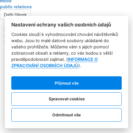
mood
public relations
Další článek
Copyright © 2004-2020 Focus Agency, s.r.o. Plné znění licenčních
Nastavení ochrany vašich osobních údajů
podmínek. ISSN 1803-957X
Jakékoliv publikování, přebírání nebo šíření obsahu je bez
Cookies slouží k vyhodnocování chování návštěvníků
písemného souhlasu Focus Agency, s.r.o. zakázáno.
webu. Jsou to malé datové soubory ukládané do
RSS 1
vašeho prohlížeče. Můžeme vám s jejich pomocí
Štítky
zobrazovat obsah a reklamy, co vás budou s větší
Zpracování osobních údajů
pravděpodobností zajímat. (
INFORMACE O
Pro inzerenty
ZPRACOVÁNÍ OSOBNÍCH ÚDAJŮ
).
Kontakt
PR AGENTURA
COOKIES
Přijmout vše
Sledujte nás:
Spravovat cookies
Odmítnout vše