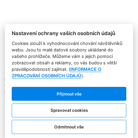
Nastavení ochrany vašich osobních údajů
Cookies slouží k vyhodnocování chování návštěvníků
webu. Jsou to malé datové soubory ukládané do
vašeho prohlížeče. Můžeme vám s jejich pomocí
zobrazovat obsah a reklamy, co vás budou s větší
pravděpodobností zajímat. (
INFORMACE O
Copyright © 2004-2020 Focus Agency, s.r.o. Plné znění licenčních
ZPRACOVÁNÍ OSOBNÍCH ÚDAJŮ
).
podmínek. ISSN 1803-957X
Jakékoliv publikování, přebírání nebo šíření obsahu je bez
písemného souhlasu Focus Agency, s.r.o. zakázáno.
Přijmout vše
RSS 1
Štítky
Zpracování osobních údajů
Spravovat cookies
Pro inzerenty
Kontakt
PR AGENTURA
Odmítnout vše
COOKIES