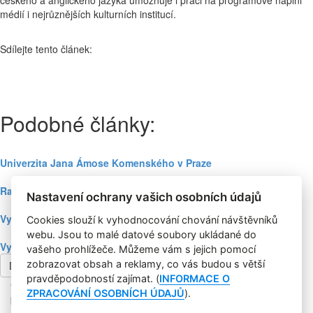
českého a anglického jazyka umožňuje i práci na programové náplni
médií i nejrůznějších kulturních institucí.
Sdílejte tento článek:
Podobné články:
Univerzita Jana Ámose Komenského v Praze
Rašínova vysoká škola v Brně
Nastavení ochrany vašich osobních údajů
Vysoká škola mezinárodních a veřejných vztahů Praha
Cookies slouží k vyhodnocování chování návštěvníků
webu. Jsou to malé datové soubory ukládané do
Vysoká škola finanční a správní v Praze
vašeho prohlížeče. Můžeme vám s jejich pomocí
zobrazovat obsah a reklamy, co vás budou s větší
Další článek
pravděpodobností zajímat. (
INFORMACE O
Copyright © 2004-2020 Focus Agency, s.r.o. Plné znění licenčních
ZPRACOVÁNÍ OSOBNÍCH ÚDAJŮ
).
podmínek. ISSN 1803-957X
Jakékoliv publikování, přebírání nebo šíření obsahu je bez