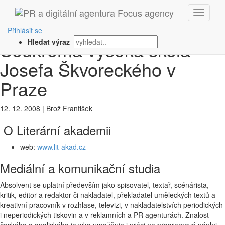
‹ Zpět
Literární akademie –
Přihlásit se
Soukromá vysoká škola
Hledat výraz
Josefa Škvoreckého v
Praze
12. 12. 2008
|
Brož František
O Literární akademii
web:
www.lit-akad.cz
Mediální a komunikační studia
Absolvent se uplatní především jako spisovatel, textař, scénárista,
kritik, editor a redaktor či nakladatel, překladatel uměleckých textů a
kreativní pracovník v rozhlase, televizi, v nakladatelstvích periodických
i neperiodických tiskovin a v reklamních a PR agenturách. Znalost